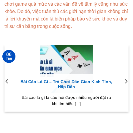
chơi game quá mức và các vấn đề về tâm lý cũng như sức
khỏe. Do đó, việc tuân thủ các giới hạn thời gian không chỉ
là lời khuyên mà còn là biện pháp bảo vệ sức khỏe và duy
trì sự cân bằng trong cuộc sống.
06
Th9
Bài Cào Là Gì – Trò Chơi Dân Gian Kịch Tính,
Hấp Dẫn
Bài cào là gì là câu hỏi được nhiều người đặt ra
khi tìm hiểu [...]