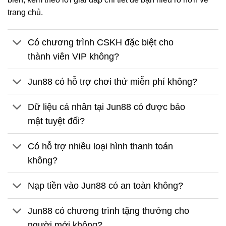
trang chủ.
Có chương trình CSKH đặc biệt cho
thành viên VIP không?
Jun88 có hỗ trợ chơi thử miễn phí không?
Dữ liệu cá nhân tại Jun88 có được bảo
mật tuyệt đối?
Có hỗ trợ nhiều loại hình thanh toán
không?
Nạp tiền vào Jun88 có an toàn không?
Jun88 có chương trình tặng thưởng cho
người mới không?