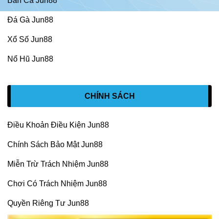
Bắn Cá Jun88
Đá Gà Jun88
Xổ Số Jun88
Nổ Hũ Jun88
CHÍNH SÁCH
Điều Khoản Điều Kiện Jun88
Chính Sách Bảo Mật Jun88
Miễn Trừ Trách Nhiệm Jun88
Chơi Có Trách Nhiệm Jun88
Quyền Riêng Tư Jun88