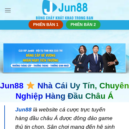
Bỏ
qua
nội
dung
PHIÊN BẢN 1
PHIÊN BẢN 2
Jun88
Nhà Cái Uy Tín, Chuyên
Nghiệp Hàng Đầu Châu Á
Jun88
là website cá cược trực tuyến
hàng đầu châu Á được đông đảo game
thủ tin chọn. Sân chơi mang đến hệ sinh