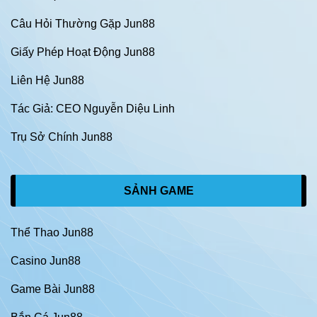
Câu Hỏi Thường Gặp Jun88
Giấy Phép Hoạt Động Jun88
Liên Hệ Jun88
Tác Giả: CEO Nguyễn Diệu Linh
Trụ Sở Chính Jun88
SẢNH GAME
Thể Thao Jun88
Casino Jun88
Game Bài Jun88