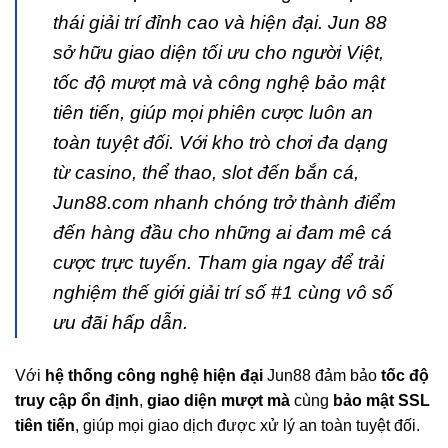
thái giải trí đỉnh cao và hiện đại. Jun 88
sở hữu giao diện tối ưu cho người Việt,
tốc độ mượt mà và công nghệ bảo mật
tiên tiến, giúp mọi phiên cược luôn an
toàn tuyệt đối. Với kho trò chơi đa dạng
từ casino, thể thao, slot đến bắn cá,
Jun88.com nhanh chóng trở thành điểm
đến hàng đầu cho những ai đam mê cá
cược trực tuyến. Tham gia ngay để trải
nghiệm thế giới giải trí số #1 cùng vô số
ưu đãi hấp dẫn.
Với
hệ thống công nghệ hiện đại
Jun88 đảm bảo
tốc độ
truy cập ổn định
,
giao diện mượt mà
cùng
bảo mật SSL
tiên tiến
, giúp mọi giao dịch được xử lý an toàn tuyệt đối.