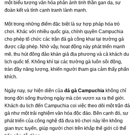
một biểu tượng văn hóa phản ánh tinh thần gan dạ, sự
đoàn kết và tính cạnh tranh lành mạnh.
Một trong những điểm đặc biệt là sự hợp pháp hóa trò
chơi. Khác với nhiều quốc gia, chính quyền Campuchia
cho phép tổ chức các trận đá gà công khai tại trường gà
được cấp phép. Nhờ vậy, hoạt động này phát triển mạnh
mẽ, thu hút đông đảo khán giả địa phương và cả khách du
lịch quốc tế. Không khí tại các trường gà luôn sôi động,
tràn đầy năng lượng, khiến người tham gia cảm thấy phấn
khích.
Ngày nay, sự hiện diện của
đá gà Campuchia
không chỉ
trong đời sống thường ngày mà còn vươn xa ra thế giới.
Khách du lịch đến Campuchia coi việc theo dõi một trận đá
gà như một trải nghiệm văn hóa độc đáo. Bên cạnh đó, sự
phát triển của công nghệ đã đưa trò chơi này lên không
gian trực tuyến, giúp người chơi trên khắp thế giới có thể