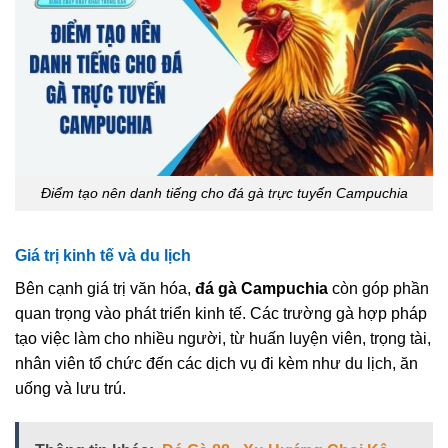
Điểm tạo nên danh tiếng cho đá gà trực tuyến Campuchia
Giá trị kinh tế và du lịch
Bên cạnh giá trị văn hóa,
đá gà Campuchia
còn góp phần
quan trọng vào phát triển kinh tế. Các trường gà hợp pháp
tạo việc làm cho nhiều người, từ huấn luyện viên, trọng tài,
nhân viên tổ chức đến các dịch vụ đi kèm như du lịch, ăn
uống và lưu trú.