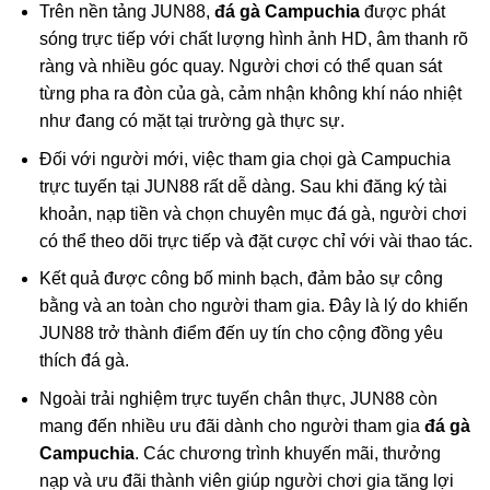
Trên nền tảng JUN88,
đá gà Campuchia
được phát
sóng trực tiếp với chất lượng hình ảnh HD, âm thanh rõ
ràng và nhiều góc quay. Người chơi có thể quan sát
từng pha ra đòn của gà, cảm nhận không khí náo nhiệt
như đang có mặt tại trường gà thực sự.
Đối với người mới, việc tham gia chọi gà Campuchia
trực tuyến tại JUN88 rất dễ dàng. Sau khi đăng ký tài
khoản, nạp tiền và chọn chuyên mục đá gà, người chơi
có thể theo dõi trực tiếp và đặt cược chỉ với vài thao tác.
Kết quả được công bố minh bạch, đảm bảo sự công
bằng và an toàn cho người tham gia. Đây là lý do khiến
JUN88 trở thành điểm đến uy tín cho cộng đồng yêu
thích đá gà.
Ngoài trải nghiệm trực tuyến chân thực, JUN88 còn
mang đến nhiều ưu đãi dành cho người tham gia
đá gà
Campuchia
. Các chương trình khuyến mãi, thưởng
nạp và ưu đãi thành viên giúp người chơi gia tăng lợi