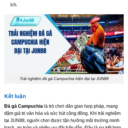
ích.
Trải nghiệm đá gà Campuchia hiện đại tại JUN88
Kết luận
Đá gà Campuchia
là trò chơi dân gian hợp pháp, mang
đậm giá trị văn hóa và sức hút cộng đồng. Khi trải nghiệm
tại JUN88, người chơi được tận hưởng môi trường minh
bạch, an toàn và nhiều ưu đãi hấp dẫn. Đây là sự kết hợp